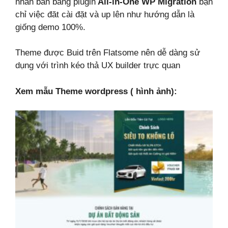
nhân bản bằng plugin
All-in-One WP Migration
bạn
chỉ việc đăt cài đặt và up lên như hướng dẫn là
giống demo 100%.
Theme được Buid trên Flatsome nên dễ dàng sử
dụng với trình kéo thả UX builder trực quan
Xem mẫu Theme wordpress ( hình ảnh):