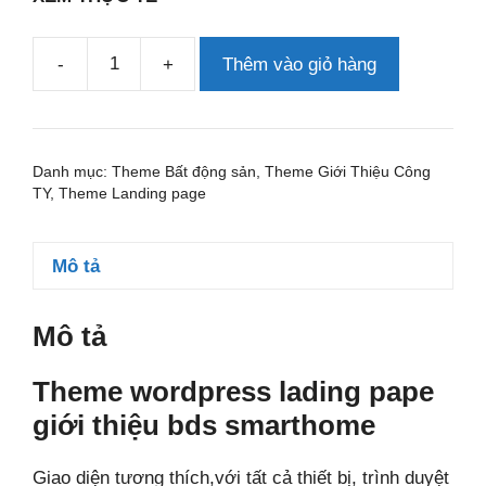
-
+
Thêm vào giỏ hàng
Theme
wordpress
lading
pape
Danh mục:
Theme Bất động sản
,
Theme Giới Thiệu Công
giới
TY
,
Theme Landing page
thiệu
bds
Mô tả
smarthome
số
lượng
Mô tả
Theme wordpress lading pape
giới thiệu bds smarthome
Giao diện tương thích,với tất cả thiết bị, trình duyệt