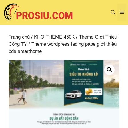
Chuyển
đến
M
nội
dung
Trang chủ
/
KHO THEME 450K
/
Theme Giới Thiệu
Công TY
/ Theme wordpress lading pape giới thiệu
bds smarthome