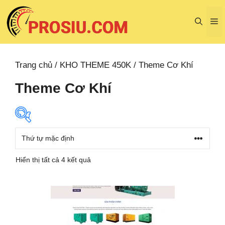
Chuyển
đến
M
nội
dung
Trang chủ
/
KHO THEME 450K
/ Theme Cơ Khí
Theme Cơ Khí
Hiển thị tất cả 4 kết quả