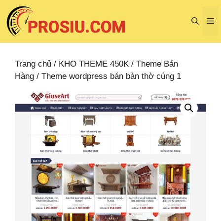
Chuyển
đến
M
nội
dung
Trang chủ
/
KHO THEME 450K
/
Theme Bán
Hàng
/ Theme wordpress bán bàn thờ cúng 1