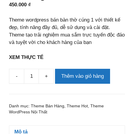
450.000
₫
Theme wordpress bán bàn thờ cúng 1 với thiết kế
đẹp, tính năng đầy đủ, dễ sử dụng và cài đặt.
Theme tạo trải nghiệm mua sắm trực tuyến độc đáo
và tuyệt vời cho khách hàng của bạn
XEM THỰC TẾ
-
+
Thêm vào giỏ hàng
Theme
wordpress
bán
bàn
Danh mục:
Theme Bán Hàng
,
Theme Hot
,
Theme
thờ
WordPress Nội Thất
cúng
1
Mô tả
số