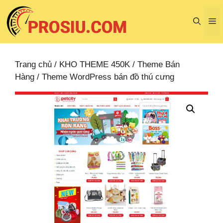
Chuyển
đến
M
nội
dung
Trang chủ
/
KHO THEME 450K
/
Theme Bán
Hàng
/ Theme WordPress bán đồ thú cưng