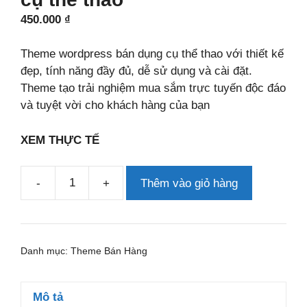
450.000
₫
Theme wordpress bán dụng cụ thể thao với thiết kế
đẹp, tính năng đầy đủ, dễ sử dụng và cài đặt.
Theme tạo trải nghiệm mua sắm trực tuyến độc đáo
và tuyệt vời cho khách hàng của bạn
XEM THỰC TẾ
-
+
Thêm vào giỏ hàng
Theme
wordpress
bán
dụng
Danh mục:
Theme Bán Hàng
cụ
thể
thao
Mô tả