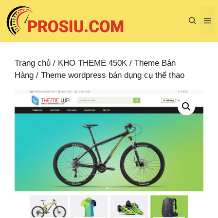
Chuyển
đến
M
nội
dung
Trang chủ
/
KHO THEME 450K
/
Theme Bán
Hàng
/ Theme wordpress bán dụng cụ thể thao