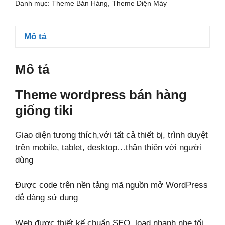
Danh mục:
Theme Bán Hàng
,
Theme Điện Máy
giống
tiki
số
Mô tả
lượng
Mô tả
Theme wordpress bán hàng
giống tiki
Giao diện tương thích,với tất cả thiết bị, trình duyệt
trên mobile, tablet, desktop…thân thiện với người
dùng
Được code trên nền tảng mã nguồn mở WordPress
dễ dàng sử dụng
Web được thiết kế chuẩn SEO, load nhanh nhẹ tối