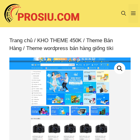
Chuyển
đến
M
nội
dung
Trang chủ
/
KHO THEME 450K
/
Theme Bán
Hàng
/ Theme wordpress bán hàng giống tiki