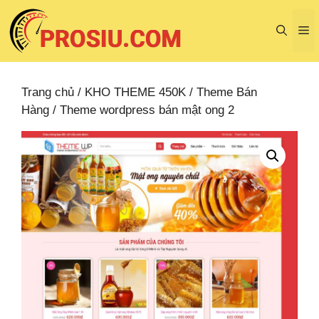
Chuyển
đến
M
nội
dung
Trang chủ
/
KHO THEME 450K
/
Theme Bán
Hàng
/ Theme wordpress bán mật ong 2