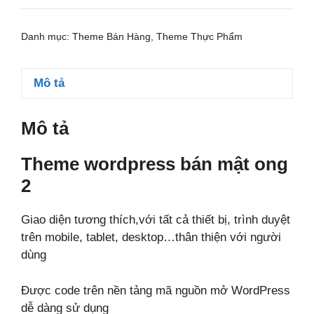
bán
mật
Danh mục:
Theme Bán Hàng
,
Theme Thực Phẩm
ong
2
số
Mô tả
lượng
Mô tả
Theme wordpress bán mật ong
2
Giao diện tương thích,với tất cả thiết bị, trình duyệt
trên mobile, tablet, desktop…thân thiện với người
dùng
Được code trên nền tảng mã nguồn mở WordPress
dễ dàng sử dụng