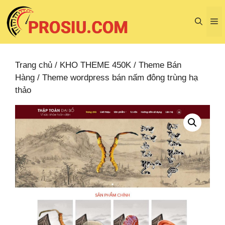
Chuyển
đến
M
nội
dung
Trang chủ
/
KHO THEME 450K
/
Theme Bán
Hàng
/ Theme wordpress bán nấm đông trùng hạ
thảo