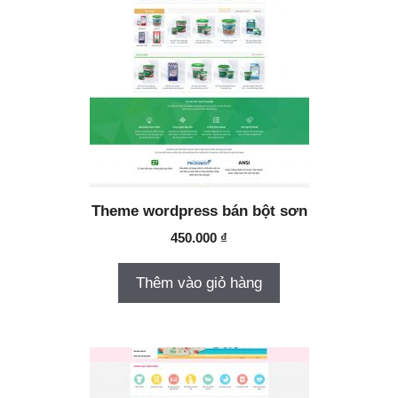
Theme wordpress bán bột sơn
450.000
₫
Thêm vào giỏ hàng