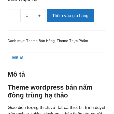
-
+
Thêm vào giỏ hàng
Theme
wordpress
bán
nấm
Danh mục:
Theme Bán Hàng
,
Theme Thực Phẩm
đông
trùng
hạ
Mô tả
thảo
số
Mô tả
lượng
Theme wordpress bán nấm
đông trùng hạ thảo
Giao diện tương thích,với tất cả thiết bị, trình duyệt
trên mobile, tablet, desktop…thân thiện với người