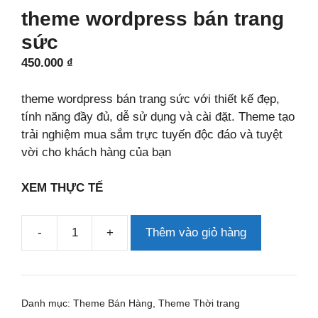
theme wordpress bán trang
sức
450.000
₫
theme wordpress bán trang sức với thiết kế đẹp,
tính năng đầy đủ, dễ sử dụng và cài đặt. Theme tạo
trải nghiệm mua sắm trực tuyến độc đáo và tuyệt
vời cho khách hàng của bạn
XEM THỰC TẾ
-
+
Thêm vào giỏ hàng
theme
wordpress
bán
trang
Danh mục:
Theme Bán Hàng
,
Theme Thời trang
sức