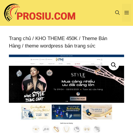
Chuyển
đến
M
nội
dung
Trang chủ
/
KHO THEME 450K
/
Theme Bán
Hàng
/ theme wordpress bán trang sức