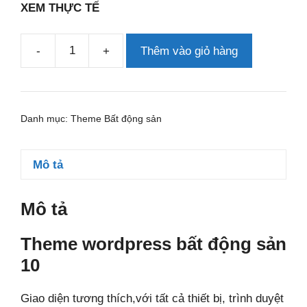
XEM THỰC TẾ
-
+
Thêm vào giỏ hàng
Theme
wordpress
bất
động
Danh mục:
Theme Bất động sản
sản
10
số
Mô tả
lượng
Mô tả
Theme wordpress bất động sản
10
Giao diện tương thích,với tất cả thiết bị, trình duyệt