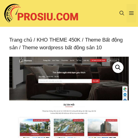
Chuyển
đến
M
nội
dung
Trang chủ
/
KHO THEME 450K
/
Theme Bất động
sản
/ Theme wordpress bất động sản 10