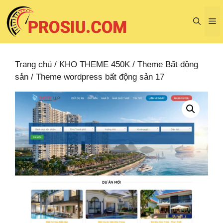
Chuyển
đến
M
nội
dung
Trang chủ
/
KHO THEME 450K
/
Theme Bất động
sản
/ Theme wordpress bất động sản 17