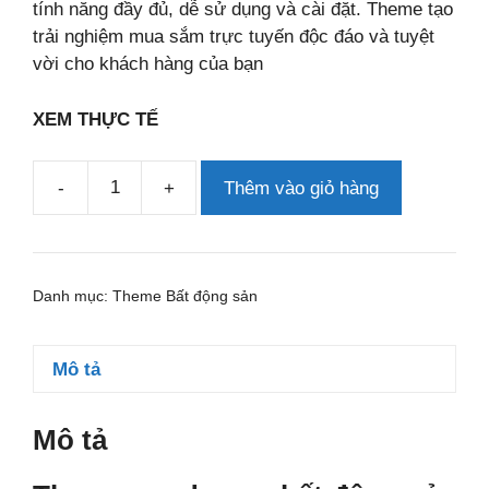
tính năng đầy đủ, dễ sử dụng và cài đặt. Theme tạo
trải nghiệm mua sắm trực tuyến độc đáo và tuyệt
vời cho khách hàng của bạn
XEM THỰC TẾ
-
+
Thêm vào giỏ hàng
Theme
wordpress
bất
động
Danh mục:
Theme Bất động sản
sản
17
số
Mô tả
lượng
Mô tả