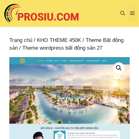
Chuyển
đến
M
nội
dung
Trang chủ
/
KHO THEME 450K
/
Theme Bất động
sản
/ Theme wordpress bất động sản 27