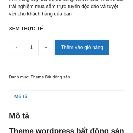
trải nghiệm mua sắm trực tuyến độc đáo và tuyệt
vời cho khách hàng của bạn
XEM THỰC TẾ
-
+
Thêm vào giỏ hàng
Theme
wordpress
bất
động
Danh mục:
Theme Bất động sản
sản
27
số
Mô tả
lượng
Mô tả
Theme wordpress bất động sản