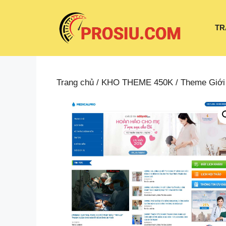
Chuyển
đến
TR
nội
dung
Trang chủ
/
KHO THEME 450K
/
Theme Giới