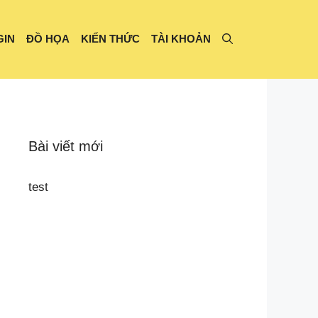
GIN
ĐỒ HỌA
KIẾN THỨC
TÀI KHOẢN
Bài viết mới
test