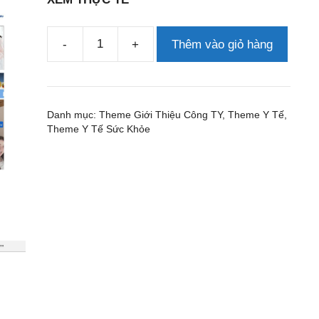
-
+
Thêm vào giỏ hàng
Theme
wordpress
bệnh
viện
Danh mục:
Theme Giới Thiệu Công TY
,
Theme Y Tế
,
số
Theme Y Tế Sức Khỏe
lượng