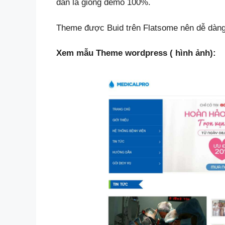
dẫn là giống demo 100%.
Theme được Buid trên Flatsome nên dễ dàng 
Xem mẫu Theme wordpress ( hình ảnh):