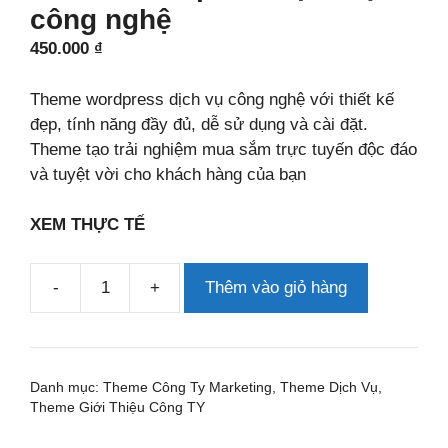
công nghệ
450.000
₫
Theme wordpress dịch vụ công nghệ với thiết kế
đẹp, tính năng đầy đủ, dễ sử dụng và cài đặt.
Theme tạo trải nghiệm mua sắm trực tuyến độc đáo
và tuyệt vời cho khách hàng của bạn
XEM THỰC TẾ
-
+
Thêm vào giỏ hàng
Theme
wordpress
dịch
vụ
Danh mục:
Theme Công Ty Marketing
,
Theme Dịch Vụ
,
công
Theme Giới Thiệu Công TY
nghệ