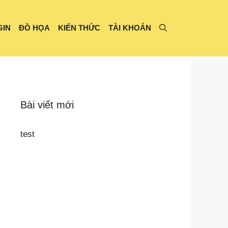
GIN
ĐỒ HỌA
KIẾN THỨC
TÀI KHOẢN
Bài viết mới
test