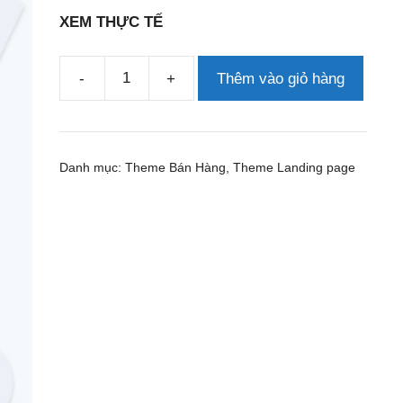
XEM THỰC TẾ
-
+
Thêm vào giỏ hàng
Theme
wordpress
lading
pape
Danh mục:
Theme Bán Hàng
,
Theme Landing page
đồ
chơi
xếp
hình
số
lượng