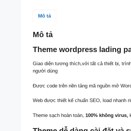
Mô tả
Mô tả
Theme wordpress lading pa
Giao diện tương thích,với tất cả thiết bị, trì
người dùng
Được code trên nền tảng mã nguồn mở Wor
Web được thiết kế chuẩn SEO, load nhanh nh
Theme sạch hoàn toàn,
100% không virus,
k
Theme dễ dàng cài đặt và 