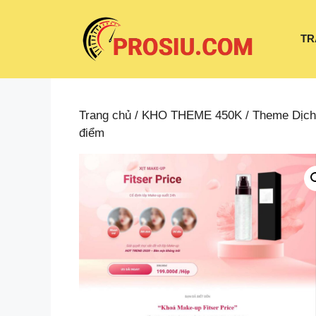
Chuyển
đến
TR
nội
dung
Trang chủ
/
KHO THEME 450K
/
Theme Dịch
điểm