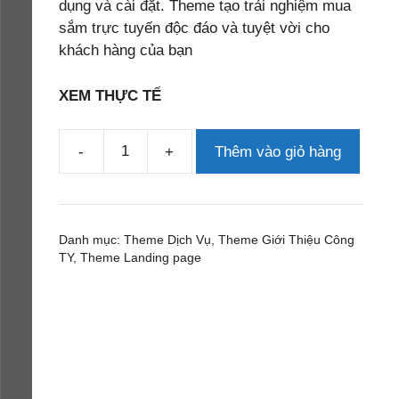
dụng và cài đặt. Theme tạo trải nghiệm mua
sắm trực tuyến độc đáo và tuyệt vời cho
khách hàng của bạn
XEM THỰC TẾ
-
+
Thêm vào giỏ hàng
Theme
wordpress
lading
pape
Danh mục:
Theme Dịch Vụ
,
Theme Giới Thiệu Công
khóa
TY
,
Theme Landing page
học
trang
điểm
số
lượng