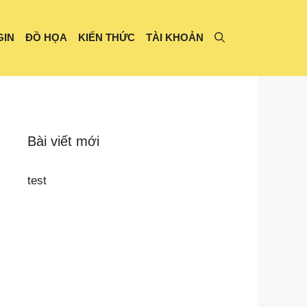
GIN
ĐỒ HỌA
KIẾN THỨC
TÀI KHOẢN
Bài viết mới
test