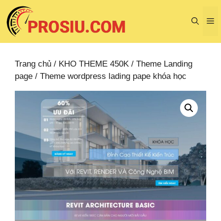
Chuyển
đến
M
nội
dung
Trang chủ
/
KHO THEME 450K
/
Theme Landing
page
/ Theme wordpress lading pape khóa học