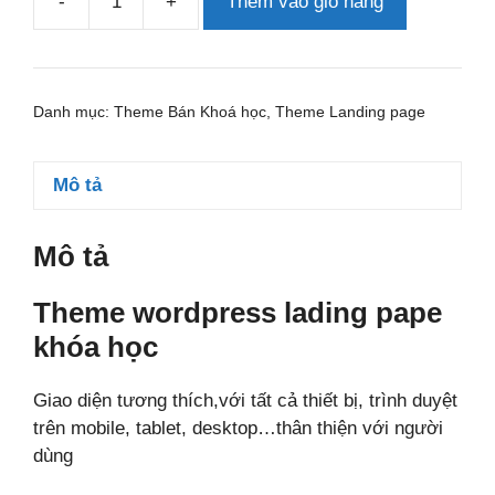
-
+
Thêm vào giỏ hàng
Theme
wordpress
lading
pape
Danh mục:
Theme Bán Khoá học
,
Theme Landing page
khóa
học
số
Mô tả
lượng
Mô tả
Theme wordpress lading pape
khóa học
Giao diện tương thích,với tất cả thiết bị, trình duyệt
trên mobile, tablet, desktop…thân thiện với người
dùng