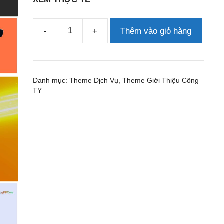
-
+
Thêm vào giỏ hàng
Theme
wordpress
lắp
mạng
Danh mục:
Theme Dịch Vụ
,
Theme Giới Thiệu Công
fpt
TY
1
số
lượng