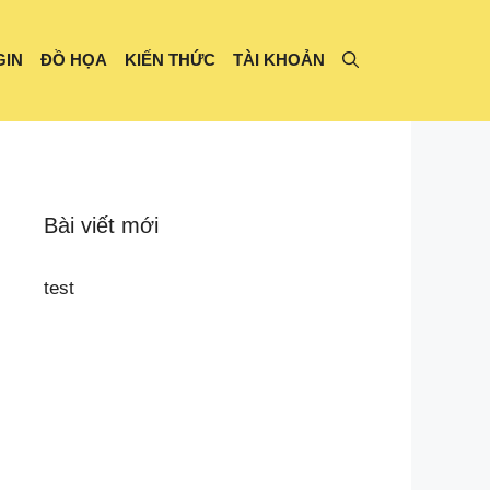
GIN
ĐỒ HỌA
KIẾN THỨC
TÀI KHOẢN
Bài viết mới
test