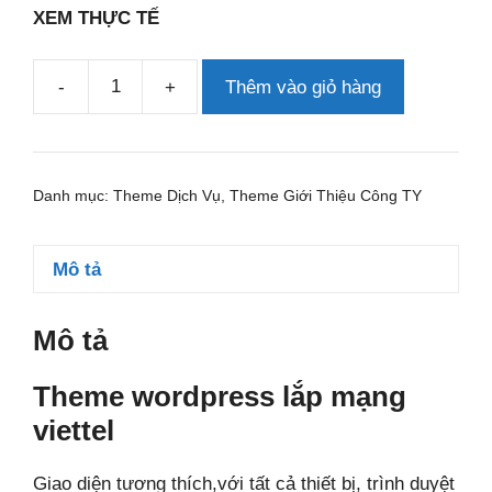
XEM THỰC TẾ
-
+
Thêm vào giỏ hàng
Theme
wordpress
lắp
mạng
Danh mục:
Theme Dịch Vụ
,
Theme Giới Thiệu Công TY
viettel
số
lượng
Mô tả
Mô tả
Theme wordpress lắp mạng
viettel
Giao diện tương thích,với tất cả thiết bị, trình duyệt