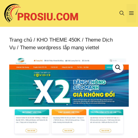
Chuyển
đến
M
nội
dung
Trang chủ
/
KHO THEME 450K
/
Theme Dịch
Vụ
/ Theme wordpress lắp mạng viettel