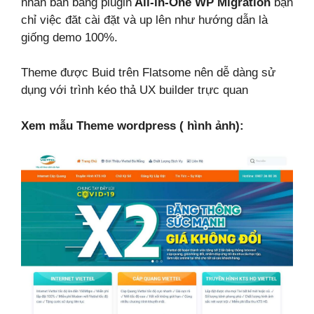
nhân bản bằng plugin
All-in-One WP Migration
bạn
chỉ việc đăt cài đặt và up lên như hướng dẫn là
giống demo 100%.
Theme được Buid trên Flatsome nên dễ dàng sử
dụng với trình kéo thả UX builder trực quan
Xem mẫu Theme wordpress ( hình ảnh):