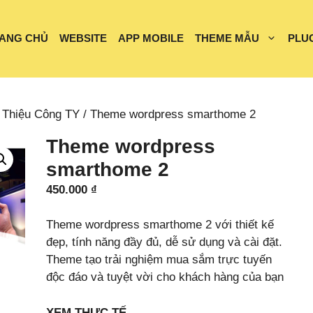
ANG CHỦ
WEBSITE
APP MOBILE
THEME MẪU
PLU
 Thiệu Công TY
/ Theme wordpress smarthome 2
Theme wordpress
smarthome 2
450.000
₫
Theme wordpress smarthome 2 với thiết kế
đẹp, tính năng đầy đủ, dễ sử dụng và cài đặt.
Theme tạo trải nghiệm mua sắm trực tuyến
độc đáo và tuyệt vời cho khách hàng của bạn
XEM THỰC TẾ