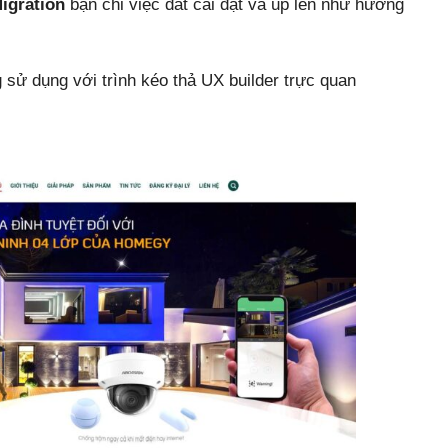
igration
bạn chỉ việc đăt cài đặt và up lên như hướng
sử dụng với trình kéo thả UX builder trực quan