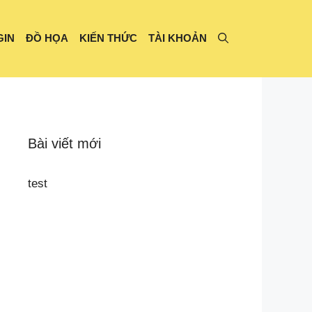
GIN
ĐỒ HỌA
KIẾN THỨC
TÀI KHOẢN
Bài viết mới
test