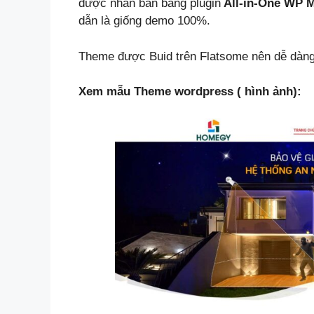
được nhân bản bằng plugin
All-in-One WP M
dẫn là giống demo 100%.
Theme được Buid trên Flatsome nên dễ dàng 
Xem mẫu Theme wordpress ( hình ảnh):