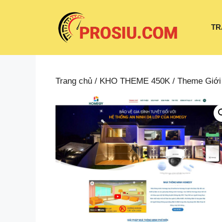
Chuyển
đến
TR
nội
dung
Trang chủ
/
KHO THEME 450K
/
Theme Giới