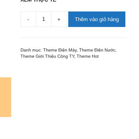
-
+
Thêm vào giỏ hàng
Theme
wordpress
smarthome
2
Danh mục:
Theme Điện Máy
,
Theme Điện Nước
,
số
Theme Giới Thiệu Công TY
,
Theme Hot
lượng