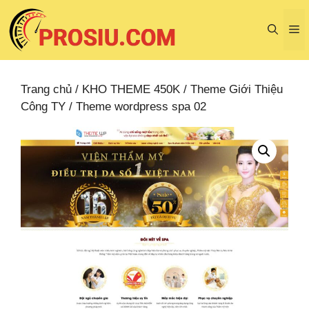
Chuyển
đến
M
nội
dung
Trang chủ
/
KHO THEME 450K
/
Theme Giới Thiệu
Công TY
/ Theme wordpress spa 02