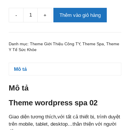
-
+
Thêm vào giỏ hàng
Theme
wordpress
spa
02
Danh mục:
Theme Giới Thiệu Công TY
,
Theme Spa
,
Theme
số
Y Tế Sức Khỏe
lượng
Mô tả
Mô tả
Theme wordpress spa 02
Giao diện tương thích,với tất cả thiết bị, trình duyệt
trên mobile, tablet, desktop…thân thiện với người