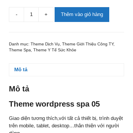
-
+
Thêm vào giỏ hàng
Theme
wordpress
spa
05
Danh mục:
Theme Dịch Vụ
,
Theme Giới Thiệu Công TY
,
số
Theme Spa
,
Theme Y Tế Sức Khỏe
lượng
Mô tả
Mô tả
Theme wordpress spa 05
Giao diện tương thích,với tất cả thiết bị, trình duyệt
trên mobile, tablet, desktop…thân thiện với người