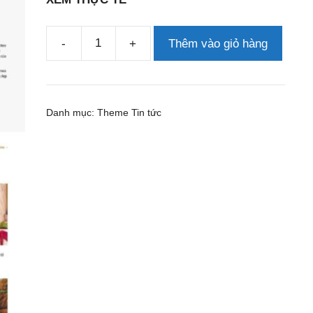
-
+
Thêm vào giỏ hàng
Theme
wordpress
tin
tức
Danh mục:
Theme Tin tức
15
số
lượng