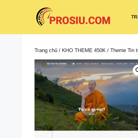
Chuyển
đến
TR
nội
dung
Trang chủ
/
KHO THEME 450K
/
Theme Tin 