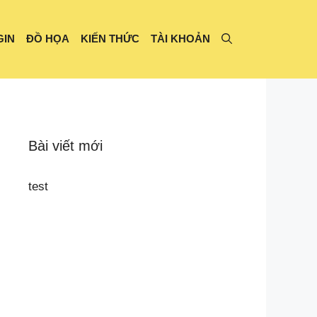
GIN
ĐỒ HỌA
KIẾN THỨC
TÀI KHOẢN
Bài viết mới
test