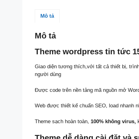
Mô tả
Mô tả
Theme wordpress tin tức 1
Giao diện tương thích,với tất cả thiết bị, trì
người dùng
Được code trên nền tảng mã nguồn mở Wor
Web được thiết kế chuẩn SEO, load nhanh nh
Theme sạch hoàn toàn,
100% không virus,
k
Theme dễ dàng cài đặt và 