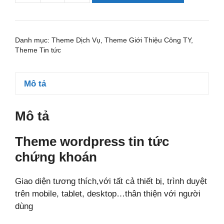
wordpress
tin
tức
Danh mục:
Theme Dịch Vụ
,
Theme Giới Thiệu Công TY
,
chứng
Theme Tin tức
khoán
số
Mô tả
lượng
Mô tả
Theme wordpress tin tức
chứng khoán
Giao diện tương thích,với tất cả thiết bị, trình duyệt
trên mobile, tablet, desktop…thân thiện với người
dùng