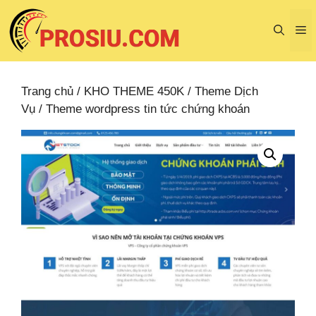
Chuyển
đến
M
nội
dung
Trang chủ
/
KHO THEME 450K
/
Theme Dịch
Vụ
/ Theme wordpress tin tức chứng khoán