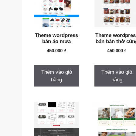
Theme Bán Ô Tô
Theme Bất động sản
Theme cho thuê xe
Theme wordpress
Theme wordpres
Theme Cơ Khí
bán áo mưa
bán bàn thờ cún
450.000
₫
450.000
₫
Theme Công Ty Marketing
Theme Dịch Vụ
Thêm vào giỏ
Thêm vào giỏ
hàng
hàng
Theme Điện Máy
Theme Điện Nước
Theme Du lịch
Theme Giới Thiệu Công TY
Theme Hot