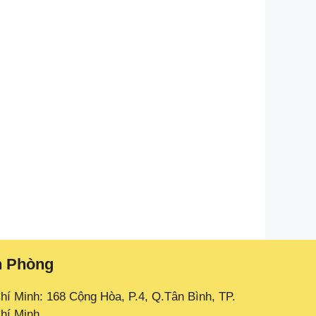
n Phòng
hí Minh: 168 Cộng Hòa, P.4, Q.Tân Bình, TP.
hí Minh