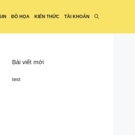
GIN
ĐỒ HỌA
KIẾN THỨC
TÀI KHOẢN
Bài viết mới
test