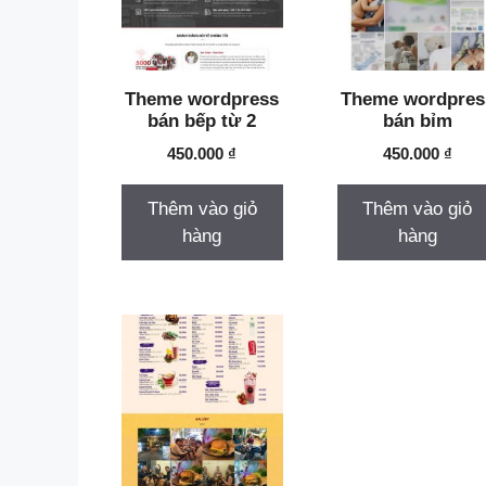
Theme Khách sạn
Theme Landing page
Theme wordpress
Theme wordpres
Theme Mỹ Phẩm
bán bếp từ 2
bán bỉm
450.000
₫
450.000
₫
Theme Nhà hàng
Theme Spa
Thêm vào giỏ
Thêm vào giỏ
hàng
hàng
Theme studio áo cưới
Theme Thời trang
Theme Thực Phẩm
Theme Thực Phẩm Chức
Năng
Theme Tin tức