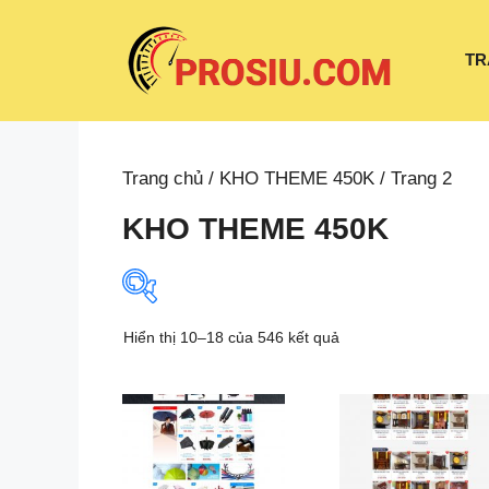
Chuyển
đến
TR
nội
dung
Trang chủ
/
KHO THEME 450K
/ Trang 2
KHO THEME 450K
Hiển thị 10–18 của 546 kết quả
Danh mục sản phẩm
Theme Bán Hàng
Theme Bán Hoa
Theme Bán Khoá học