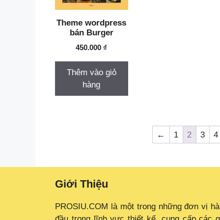
Theme trường Học
Theme wordpress
bán Burger
Theme WordPress Nội Thất
450.000
₫
Theme Xây dựng
Theme Y Tế
Thêm vào giỏ
hàng
Theme Y Tế Sức Khỏe
←
1
2
3
4
Giới Thiệu
PROSIU.COM là một trong những đơn vị h
đầu trong lĩnh vực thiết kế, cung cấp các g