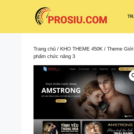
Chuyển
đến
TR
nội
dung
Trang chủ
/
KHO THEME 450K
/
Theme Giới
phẩm chức năng 3