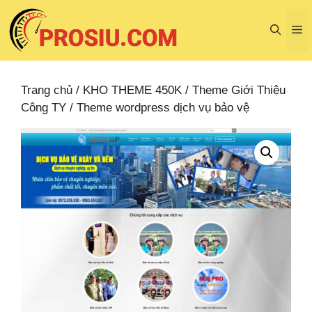
Chuyển
đến
M
nội
dung
Trang chủ
/
KHO THEME 450K
/
Theme Giới Thiệu
Công TY
/ Theme wordpress dịch vụ bảo vệ