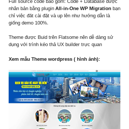
Full source code bao gồm: Code + Database được
nhân bản bằng plugin
All-in-One WP Migration
bạn
chỉ việc đăt cài đặt và up lên như hướng dẫn là
giống demo 100%.
Theme được Buid trên Flatsome nên dễ dàng sử
dụng với trình kéo thả UX builder trực quan
Xem mẫu Theme wordpress ( hình ảnh):