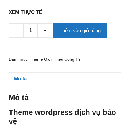
XEM THỰC TẾ
-
+
Thêm vào giỏ hàng
Theme
wordpress
dịch
vụ
Danh mục:
Theme Giới Thiệu Công TY
bảo
vệ
số
Mô tả
lượng
Mô tả
Theme wordpress dịch vụ bảo
vệ