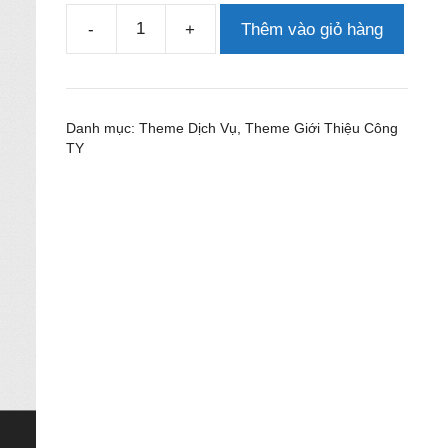
-
+
Thêm vào giỏ hàng
Theme
wordpress
in
bạt
Danh mục:
Theme Dịch Vụ
,
Theme Giới Thiệu Công
số
TY
lượng