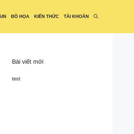
GIN
ĐỒ HỌA
KIẾN THỨC
TÀI KHOẢN
Bài viết mới
test