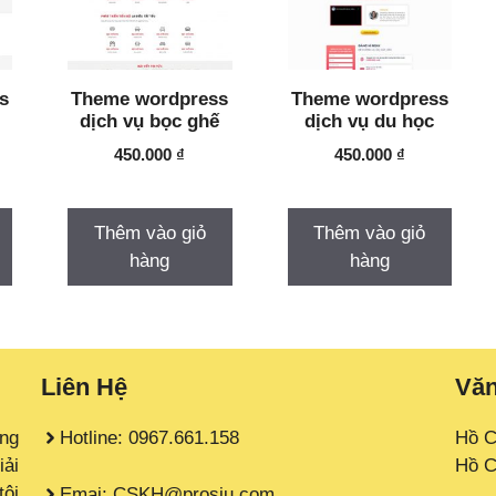
s
Theme wordpress
Theme wordpress
dịch vụ bọc ghế
dịch vụ du học
450.000
₫
450.000
₫
Thêm vào giỏ
Thêm vào giỏ
hàng
hàng
Liên Hệ
Vă
àng
Hotline: 0967.661.158
Hồ C
iải
Hồ C
tôi
Emai: CSKH@prosiu.com