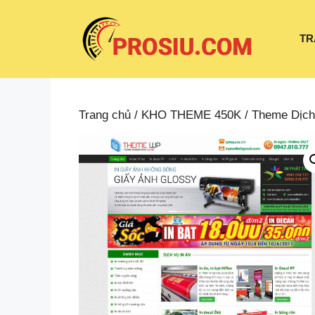
Chuyển
đến
TR
nội
dung
Trang chủ
/
KHO THEME 450K
/
Theme Dịch