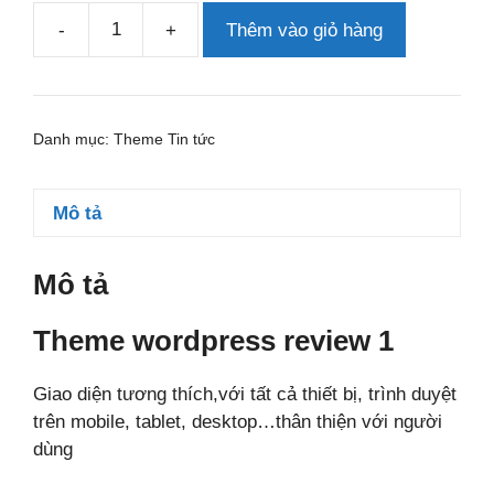
-
+
Thêm vào giỏ hàng
Theme
wordpress
review
1
Danh mục:
Theme Tin tức
số
lượng
Mô tả
Mô tả
Theme wordpress review 1
Giao diện tương thích,với tất cả thiết bị, trình duyệt
trên mobile, tablet, desktop…thân thiện với người
dùng