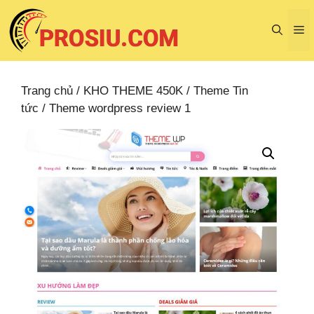
Chuyển
đến
M
nội
dung
Trang chủ
/
KHO THEME 450K
/
Theme Tin
tức
/ Theme wordpress review 1