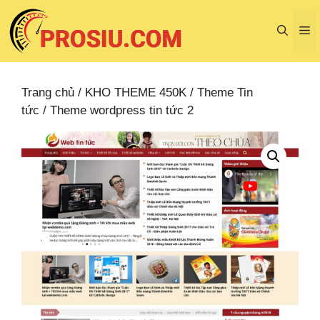
Chuyển
đến
M
nội
dung
Trang chủ
/
KHO THEME 450K
/
Theme Tin
tức
/ Theme wordpress tin tức 2