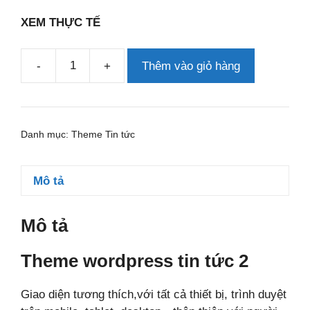
XEM THỰC TẾ
-
+
Thêm vào giỏ hàng
Theme
wordpress
tin
tức
Danh mục:
Theme Tin tức
2
số
lượng
Mô tả
Mô tả
Theme wordpress tin tức 2
Giao diện tương thích,với tất cả thiết bị, trình duyệt