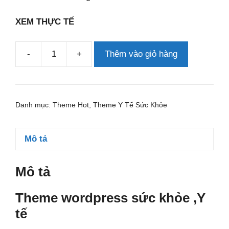
XEM THỰC TẾ
-
+
Thêm vào giỏ hàng
Theme
wordpress
sức
khỏe
Danh mục:
Theme Hot
,
Theme Y Tế Sức Khỏe
,Y
tế
số
Mô tả
lượng
Mô tả
Theme wordpress sức khỏe ,Y
tế