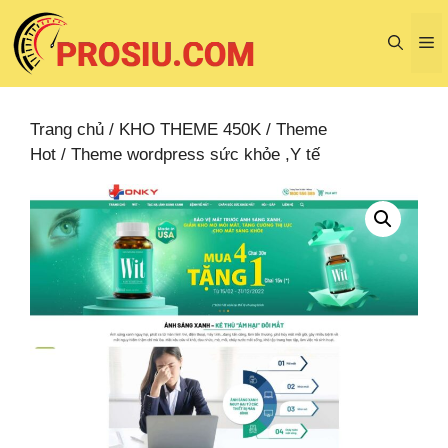
Chuyển
đến
M
nội
dung
Trang chủ
/
KHO THEME 450K
/
Theme
Hot
/ Theme wordpress sức khỏe ,Y tế